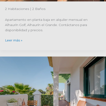
2 Habitaciones | 2 Baños
Apartamento en planta baja en alquiler mensual en
Alhaurín Golf, Alhaurín el Grande. Contáctanos para
disponibilidad y precios.
Referencia
Leer más »
de
propiedad
R5292028;
Apartamento
en
planta
baja
en
alquiler
por
mes
en