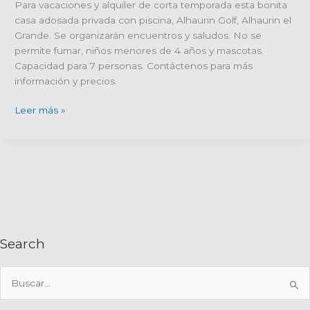
Para vacaciones y alquiler de corta temporada esta bonita
casa adosada privada con piscina, Alhaurin Golf, Alhaurin el
Grande. Se organizarán encuentros y saludos. No se
permite fumar, niños menores de 4 años y mascotas.
Capacidad para 7 personas. Contáctenos para más
información y precios.
Referencia
Leer más »
de
propiedad
R4061881;
Casa
adosada
en
alquiler
vacacional
Search
y
estancias
B
cortas
u