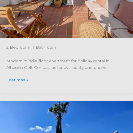
Alhaurín
Golf-
Alhaurín
el
Grande
2 Bedroom | 1 Bathroom
Modern middle floor apartment for holiday rental in
Alhaurín Golf. Contact us for availability and prices.
Referencia
Leer más »
de
propiedad
R5294575;
Apartamento
moderno
en
media
planta