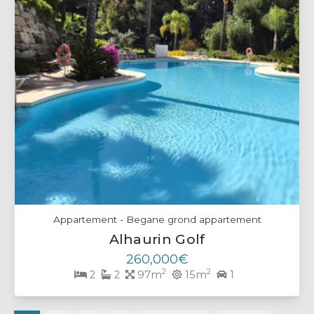
Appartement - Begane grond appartement
Alhaurin Golf
260,000€
2
2
2
2
97m
15m
1