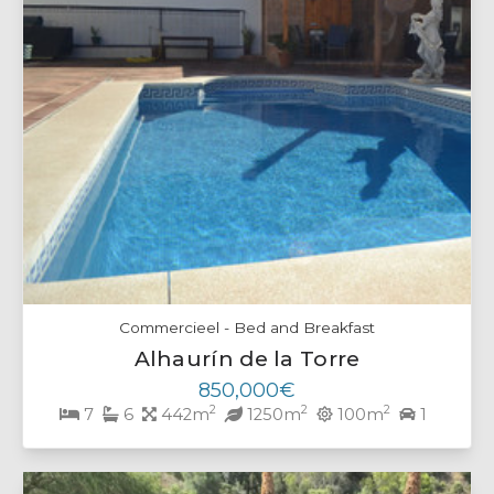
Commercieel - Bed and Breakfast
Alhaurín de la Torre
850,000€
2
2
2
7
6
442m
1250m
100m
1