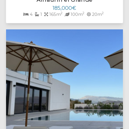
185,000€
2
2
2
4
1
165m
100m
20m