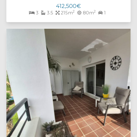
412,500€
2
2
3
3.5
215m
80m
1