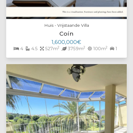
Huis - Vrijstaande Villa
Coín
1,600,000€
2
2
2
4
4.5
527m
3759m
100m
1