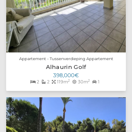
Appartement - Tussenverdieping Appartement
Alhaurin Golf
398,000€
2
2
2
2
119m
30m
1