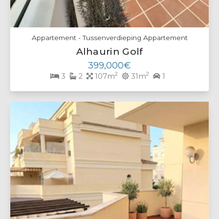
Appartement - Tussenverdieping Appartement
Alhaurin Golf
399,000€
2
2
3
2
107m
31m
1