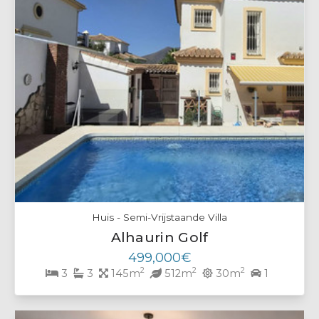
Huis - Semi-Vrijstaande Villa
Alhaurin Golf
499,000€
2
2
2
3
3
145m
512m
30m
1